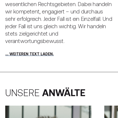
wesentlichen Rechtsgebieten. Dabei handeln
wir kompetent, engagiert – und durchaus
sehr erfolgreich. Jeder Fall ist ein Einzelfall. Und
jeder Fall ist uns gleich wichtig. Wir handeln
stets zielgerichtet und
verantwortungsbewusst.
Umfassende Beratung steht an erster Stelle.
… WEITEREN TEXT LADEN.
Ganz wichtig dabei: die wirtschaftlichen
Aspekte. Kosten und Risiken einer
gerichtlichen Auseinandersetzung
besprechen wir mit Ihnen eingehend. Und
auch alle Fragen rund um die eventuelle
UNSERE
ANWÄLTE
Kostenübernahme durch eine
Rechtsschutzversicherung.
Grundsätzlich ist es unser Ziel, Konflikte so