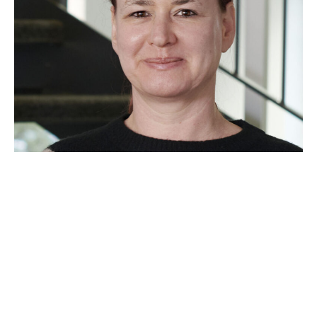
Rechtsanwalts­fachangestellte
ALEXANDRA PAUL-ZEITLER
SEKRETARIAT ANDREA NACHTWEH UND MONA JAEGER-
PROCHAZKA
+49 (0) 911 · 20551-20
+49 (0) 911 · 20551-40